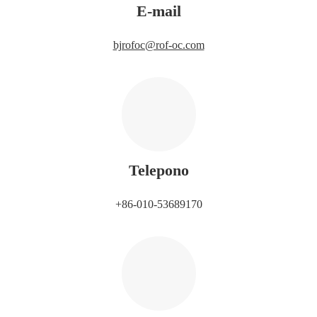
E-mail
bjrofoc@rof-oc.com
Telepono
+86-010-53689170