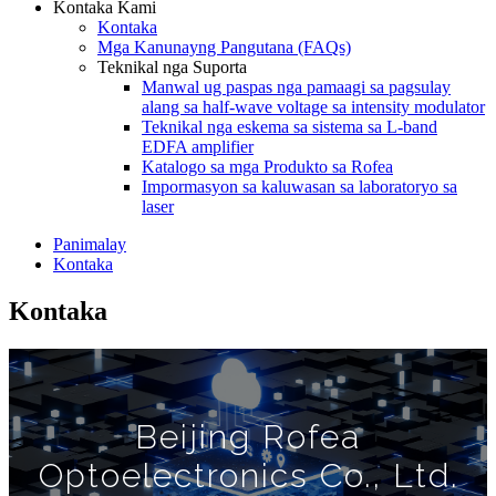
Kontaka Kami
Kontaka
Mga Kanunayng Pangutana (FAQs)
Teknikal nga Suporta
Manwal ug paspas nga pamaagi sa pagsulay
alang sa half-wave voltage sa intensity modulator
Teknikal nga eskema sa sistema sa L-band
EDFA amplifier
Katalogo sa mga Produkto sa Rofea
Impormasyon sa kaluwasan sa laboratoryo sa
laser
Panimalay
Kontaka
Kontaka
Beijing Rofea
Optoelectronics Co., Ltd.