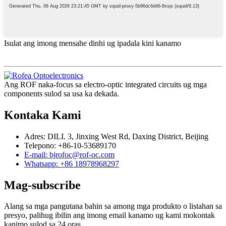
Isulat ang imong mensahe dinhi ug ipadala kini kanamo
Ang ROF naka-focus sa electro-optic integrated circuits ug mga
components sulod sa usa ka dekada.
Kontaka Kami
Adres: DILI. 3, Jinxing West Rd, Daxing District, Beijing
Telepono: +86-10-53689170
E-mail: bjrofoc@rof-oc.com
Whatsapp: +86 18978968297
Mag-subscribe
Alang sa mga pangutana bahin sa among mga produkto o listahan sa
presyo, palihug ibilin ang imong email kanamo ug kami mokontak
kanimo sulod sa 24 oras.