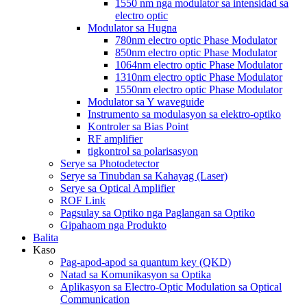
1550 nm nga modulator sa intensidad sa
electro optic
Modulator sa Hugna
780nm electro optic Phase Modulator
850nm electro optic Phase Modulator
1064nm electro optic Phase Modulator
1310nm electro optic Phase Modulator
1550nm electro optic Phase Modulator
Modulator sa Y waveguide
Instrumento sa modulasyon sa elektro-optiko
Kontroler sa Bias Point
RF amplifier
tigkontrol sa polarisasyon
Serye sa Photodetector
Serye sa Tinubdan sa Kahayag (Laser)
Serye sa Optical Amplifier
ROF Link
Pagsulay sa Optiko nga Paglangan sa Optiko
Gipahaom nga Produkto
Balita
Kaso
Pag-apod-apod sa quantum key (QKD)
Natad sa Komunikasyon sa Optika
Aplikasyon sa Electro-Optic Modulation sa Optical
Communication